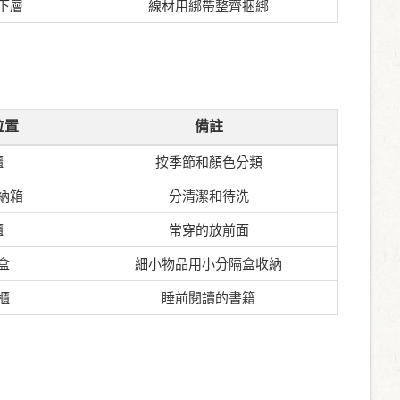
下層
線材用綁帶整齊捆綁
位置
備註
櫃
按季節和顏色分類
納箱
分清潔和待洗
櫃
常穿的放前面
盒
細小物品用小分隔盒收納
櫃
睡前閱讀的書籍