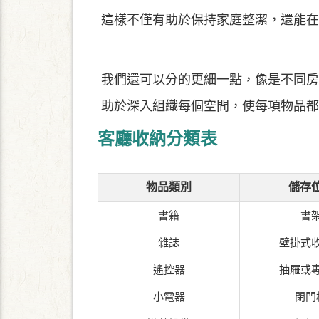
這樣不僅有助於保持家庭整潔，還能在
我們還可以分的更細一點，像是
不同房
助於深入組織每個空間，使每項物品都
客廳收納分類表
物品類別
儲存
書籍
書
雜誌
壁掛式
遙控器
抽屜或
小電器
閉門