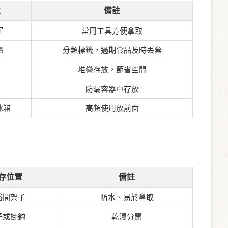
置
備註
屜
常用工具方便拿取
櫃
分類標籤，過期食品及時丟棄
堆疊存放，節省空間
防漏容器中存放
冰箱
高頻使用放前面
存位置
備註
浴間架子
防水、易於拿取
子或掛鈎
乾濕分開