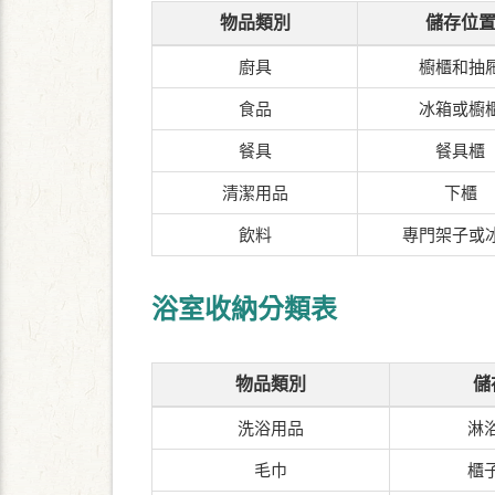
物品類別
儲存位
廚具
櫥櫃和抽
食品
冰箱或櫥
餐具
餐具櫃
清潔用品
下櫃
飲料
專門架子或
浴室收納分類表
物品類別
儲
洗浴用品
淋
毛巾
櫃