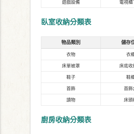
遊戲設備
電視櫃
臥室收納分類表
物品類別
儲存
衣物
衣
床單被罩
床底收
鞋子
鞋
首飾
首飾
讀物
床頭
廚房收納分類表